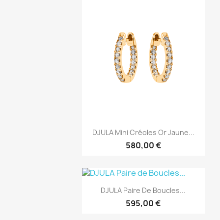
Aperçu rapide

DJULA Mini Créoles Or Jaune...
580,00 €
Aperçu rapide

DJULA Paire De Boucles...
595,00 €