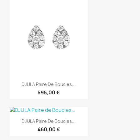
Aperçu rapide

DJULA Paire De Boucles...
595,00 €
Aperçu rapide

DJULA Paire De Boucles...
460,00 €