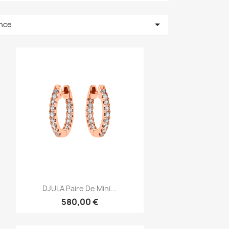

nce
Aperçu rapide

DJULA Paire De Mini...
580,00 €