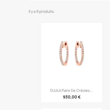
Il y a 9 produits.
Aperçu rapide

DJULA Paire De Créoles...
930,00 €