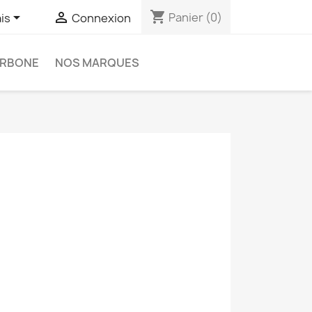
shopping_cart


Panier
(0)
is
Connexion
ARBONE
NOS MARQUES