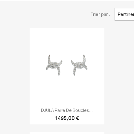
Trier par :
Pertine
Aperçu rapide

DJULA Paire De Boucles...
1 495,00 €