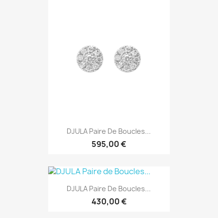
Aperçu rapide

DJULA Paire De Boucles...
595,00 €
Aperçu rapide

DJULA Paire De Boucles...
430,00 €