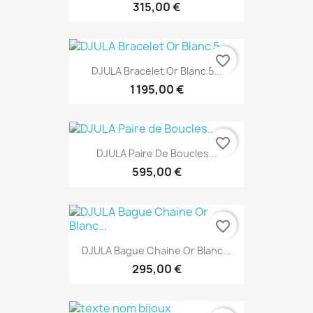
315,00 €
favorite_border
DJULA Bracelet Or Blanc 5...
1 195,00 €
favorite_border
DJULA Paire De Boucles...
595,00 €
favorite_border
DJULA Bague Chaine Or Blanc...
295,00 €