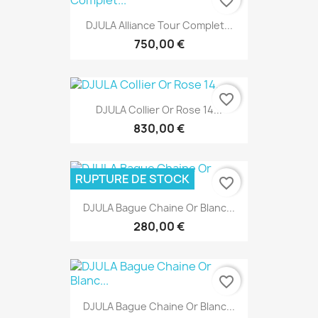
favorite_border
DJULA Alliance Tour Complet...
750,00 €
favorite_border
DJULA Collier Or Rose 14...
830,00 €
RUPTURE DE STOCK
favorite_border
DJULA Bague Chaine Or Blanc...
280,00 €
favorite_border
DJULA Bague Chaine Or Blanc...