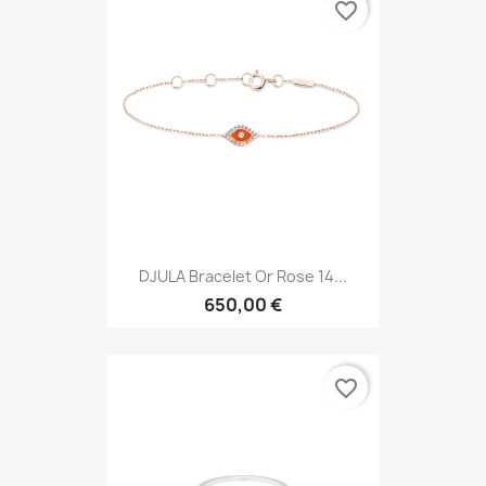
favorite_border
DJULA Bracelet Or Rose 14...
650,00 €
favorite_border