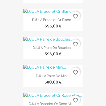
favorite_border
DJULA Bracelet Or Blanc...
395,00 €
favorite_border
DJULA Paire De Boucles...
595,00 €
favorite_border
DJULA Paire De Mini...
580,00 €
favorite_border
DJULA Bracelet Or Rose Mini...