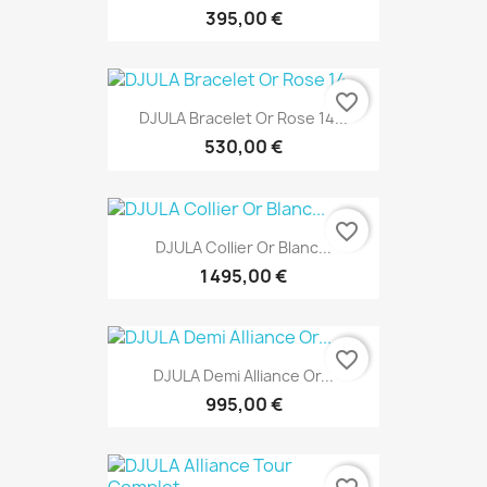
395,00 €
favorite_border
DJULA Bracelet Or Rose 14...
530,00 €
favorite_border
DJULA Collier Or Blanc...
1 495,00 €
favorite_border
DJULA Demi Alliance Or...
995,00 €