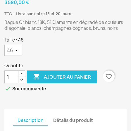
3 580,00 €
TTC
Livraison entre 15 et 20 jours
Bague Or blanc 18K, 51 Diamants en dégradé de couleurs
diagonale, blancs, champagnes,cognacs, bruns, noirs
Taille : 46
Quantité

favorite_border
AJOUTER AU PANIER

Sur commande
Description
Détails du produit