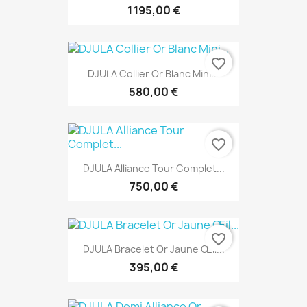
1 195,00 €
favorite_border
DJULA Collier Or Blanc Mini...
580,00 €
favorite_border
DJULA Alliance Tour Complet...
750,00 €
favorite_border
DJULA Bracelet Or Jaune Œil...
395,00 €