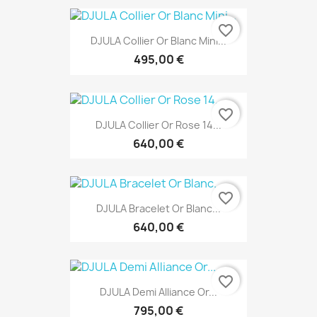
favorite_border
DJULA Collier Or Blanc Mini...
495,00 €
favorite_border
DJULA Collier Or Rose 14...
640,00 €
favorite_border
DJULA Bracelet Or Blanc...
640,00 €
favorite_border
DJULA Demi Alliance Or...
795,00 €