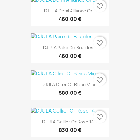
favorite_border
DJULA Demi Alliance Or...
460,00 €
favorite_border
DJULA Paire De Boucles...
460,00 €
favorite_border
DJULA Cllier Or Blanc Mini...
580,00 €
favorite_border
DJULA Collier Or Rose 14...
830,00 €