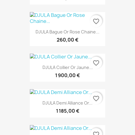
favorite_border
DJULA Bague Or Rose Chaine...
260,00 €
favorite_border
DJULA Collier Or Jaune...
1 900,00 €
favorite_border
DJULA Demi Alliance Or...
1 185,00 €
favorite_border