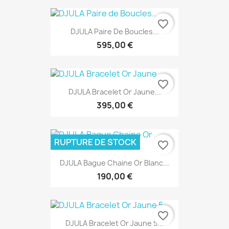
favorite_border
DJULA Paire De Boucles...
595,00 €
favorite_border
DJULA Bracelet Or Jaune...
395,00 €
RUPTURE DE STOCK
favorite_border
DJULA Bague Chaine Or Blanc...
190,00 €
favorite_border
DJULA Bracelet Or Jaune 5...