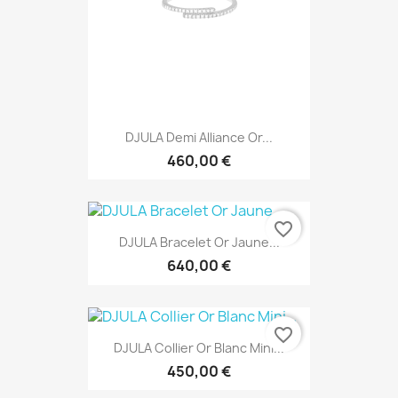
DJULA Demi Alliance Or...
460,00 €
favorite_border
DJULA Bracelet Or Jaune...
640,00 €
favorite_border
DJULA Collier Or Blanc Mini...
450,00 €