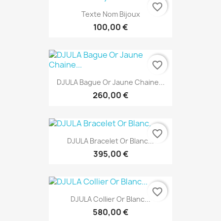
favorite_border
Texte Nom Bijoux
100,00 €
favorite_border
DJULA Bague Or Jaune Chaine...
260,00 €
favorite_border
DJULA Bracelet Or Blanc...
395,00 €
favorite_border
DJULA Collier Or Blanc...
580,00 €