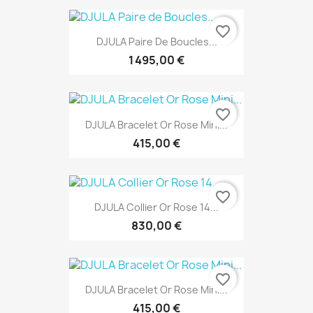
favorite_border
DJULA Paire De Boucles...
1 495,00 €
favorite_border
DJULA Bracelet Or Rose Mini...
415,00 €
favorite_border
DJULA Collier Or Rose 14...
830,00 €
favorite_border
DJULA Bracelet Or Rose Mini...
415,00 €